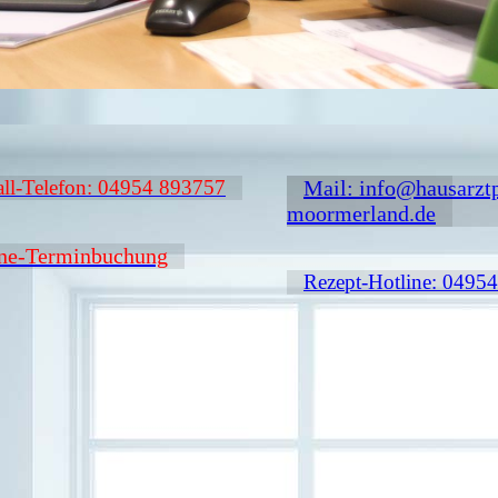
all-Telefon: 04954 893757
Mail: info@hausarztp
moormerland.de
ne-Terminbuchung
Rezept-Hotline: 0495